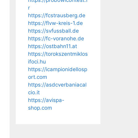
https://probowlcontest.f
r
https://fcstrausberg.de
https://flvw-kreis-1.de
https://svfussball.de
https://fc-voranohe.de
https://ostbahn11.at
https://torokszentmiklos
ifoci.hu
https://icampionidellosp
ort.com
https://asdcverbaniacal
cio.it
https://avispa-
shop.com