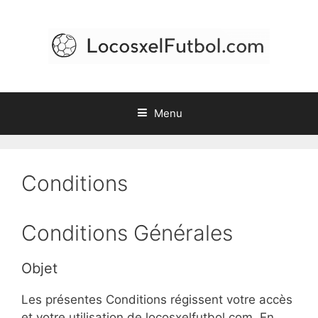
Skip
to
content
Menu
Conditions
Conditions Générales
Objet
Les présentes Conditions régissent votre accès
et votre utilisation de locosxelfutbol.com. En