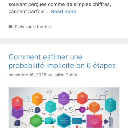
souvent perçues comme de simples chiffres,
Signaux
cachent parfois …
Read more
d’alerte
critiques
Categories
Paris sur le football
dans
les
cotes
de
Comment estimer une
football
probabilité implicite en 6 étapes
novembre 16, 2025
by
Julien Guillot