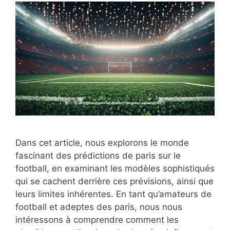
Dans cet article, nous explorons le monde
fascinant des prédictions de paris sur le
football, en examinant les modèles sophistiqués
qui se cachent derrière ces prévisions, ainsi que
leurs limites inhérentes. En tant qu’amateurs de
football et adeptes des paris, nous nous
intéressons à comprendre comment les