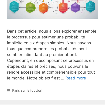
Dans cet article, nous allons explorer ensemble
le processus pour estimer une probabilité
implicite en six étapes simples. Nous savons
tous que comprendre les probabilités peut
sembler intimidant au premier abord.
Cependant, en décomposant ce processus en
étapes claires et précises, nous pouvons le
rendre accessible et compréhensible pour tout
Comment
le monde. Notre objectif est …
Read more
estimer
une
Categories
Paris sur le football
probabilit
implicite