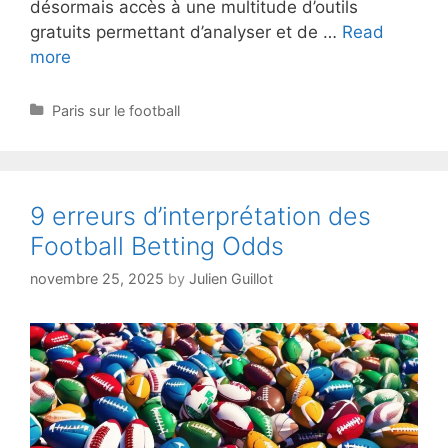
désormais accès à une multitude d’outils
gratuits permettant d’analyser et de …
Read
10
more
outils
gratuits
Categories
Paris sur le football
pour
suivre
stats
et
9 erreurs d’interprétation des
cotes
Football Betting Odds
foot
novembre 25, 2025
by
Julien Guillot