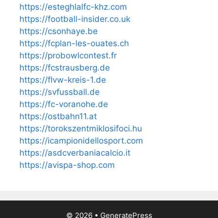
https://esteghlalfc-khz.com
https://football-insider.co.uk
https://csonhaye.be
https://fcplan-les-ouates.ch
https://probowlcontest.fr
https://fcstrausberg.de
https://flvw-kreis-1.de
https://svfussball.de
https://fc-voranohe.de
https://ostbahn11.at
https://torokszentmiklosifoci.hu
https://icampionidellosport.com
https://asdcverbaniacalcio.it
https://avispa-shop.com
© 2026
•
GeneratePress