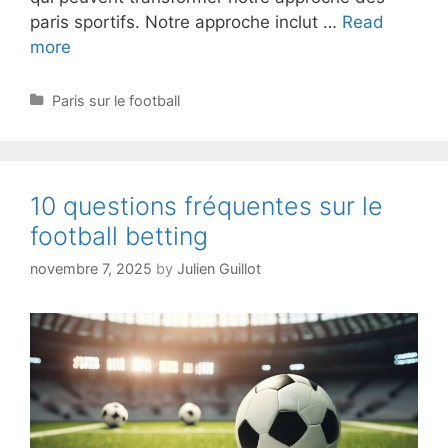
paris sportifs. Notre approche inclut …
Read
Analyses
more
post-
match
Categories
Paris sur le football
:
clés
pour
mieux
10 questions fréquentes sur le
parier
football betting
novembre 7, 2025
by
Julien Guillot