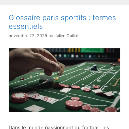
Football
Betting
Odds
Glossaire paris sportifs : termes
essentiels
novembre 22, 2025
by
Julien Guillot
Dans le monde passionnant du football, les