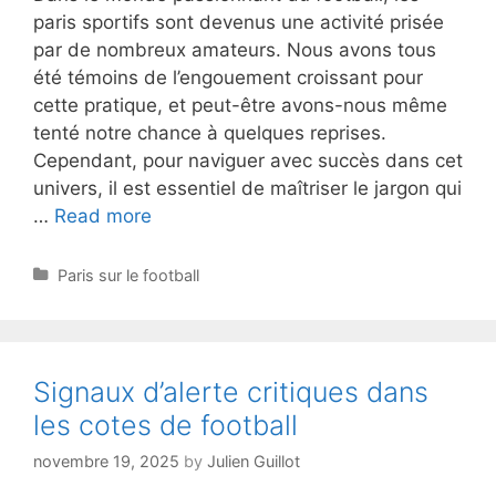
paris sportifs sont devenus une activité prisée
par de nombreux amateurs. Nous avons tous
été témoins de l’engouement croissant pour
cette pratique, et peut-être avons-nous même
tenté notre chance à quelques reprises.
Cependant, pour naviguer avec succès dans cet
univers, il est essentiel de maîtriser le jargon qui
Glossaire
…
Read more
paris
sportifs
Categories
Paris sur le football
:
termes
essentiels
Signaux d’alerte critiques dans
les cotes de football
novembre 19, 2025
by
Julien Guillot