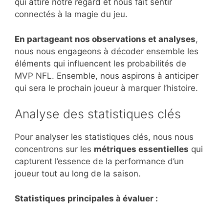
qui attire notre regard et nous fait sentir
connectés à la magie du jeu.
En partageant nos observations et analyses
,
nous nous engageons à décoder ensemble les
éléments qui influencent les probabilités de
MVP NFL. Ensemble, nous aspirons à anticiper
qui sera le prochain joueur à marquer l’histoire.
Analyse des statistiques clés
Pour analyser les statistiques clés, nous nous
concentrons sur les
métriques essentielles
qui
capturent l’essence de la performance d’un
joueur tout au long de la saison.
Statistiques principales à évaluer :