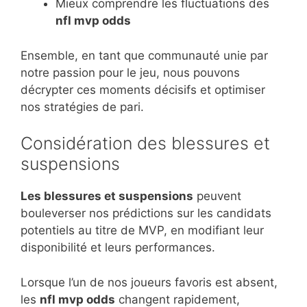
Mieux comprendre les fluctuations des
nfl mvp odds
Ensemble, en tant que communauté unie par
notre passion pour le jeu, nous pouvons
décrypter ces moments décisifs et optimiser
nos stratégies de pari.
Considération des blessures et
suspensions
Les blessures et suspensions
peuvent
bouleverser nos prédictions sur les candidats
potentiels au titre de MVP, en modifiant leur
disponibilité et leurs performances.
Lorsque l’un de nos joueurs favoris est absent,
les
nfl mvp odds
changent rapidement,