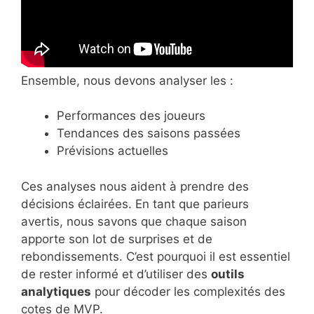
Ensemble, nous devons analyser les :
Performances des joueurs
Tendances des saisons passées
Prévisions actuelles
Ces analyses nous aident à prendre des
décisions éclairées. En tant que parieurs
avertis, nous savons que chaque saison
apporte son lot de surprises et de
rebondissements. C’est pourquoi il est essentiel
de rester informé et d’utiliser des
outils
analytiques
pour décoder les complexités des
cotes de MVP.