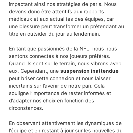
impactant ainsi nos stratégies de paris. Nous
devons donc être attentifs aux rapports
médicaux et aux actualités des équipes, car
une blessure peut transformer un prétendant au
titre en outsider du jour au lendemain.
En tant que passionnés de la NFL, nous nous
sentons connectés à nos joueurs préférés.
Quand ils sont sur le terrain, nous vibrons avec
eux. Cependant, une
suspension inattendue
peut briser cette connexion et nous laisser
incertains sur l’avenir de notre pari. Cela
souligne l’importance de rester informés et
d’adapter nos choix en fonction des
circonstances.
En observant attentivement les dynamiques de
l’équipe et en restant à jour sur les nouvelles du