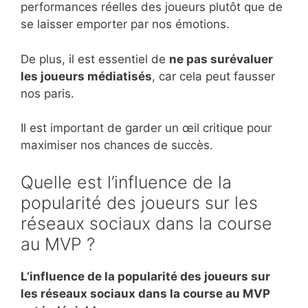
performances réelles des joueurs plutôt que de
se laisser emporter par nos émotions.
De plus, il est essentiel de
ne pas surévaluer
les joueurs médiatisés
, car cela peut fausser
nos paris.
Il est important de garder un œil critique pour
maximiser nos chances de succès.
Quelle est l’influence de la
popularité des joueurs sur les
réseaux sociaux dans la course
au MVP ?
L’influence de la popularité des joueurs sur
les réseaux sociaux dans la course au MVP