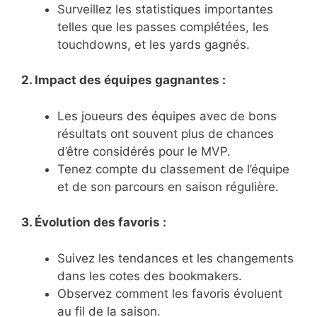
Surveillez les statistiques importantes
telles que les passes complétées, les
touchdowns, et les yards gagnés.
2. Impact des équipes gagnantes :
Les joueurs des équipes avec de bons
résultats ont souvent plus de chances
d’être considérés pour le MVP.
Tenez compte du classement de l’équipe
et de son parcours en saison régulière.
3. Évolution des favoris :
Suivez les tendances et les changements
dans les cotes des bookmakers.
Observez comment les favoris évoluent
au fil de la saison.