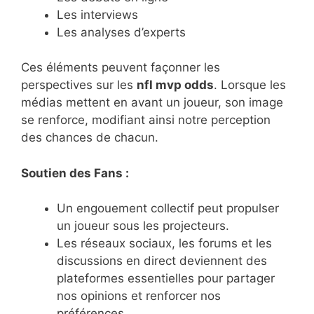
Les interviews
Les analyses d’experts
Ces éléments peuvent façonner les
perspectives sur les
nfl mvp odds
. Lorsque les
médias mettent en avant un joueur, son image
se renforce, modifiant ainsi notre perception
des chances de chacun.
Soutien des Fans :
Un engouement collectif peut propulser
un joueur sous les projecteurs.
Les réseaux sociaux, les forums et les
discussions en direct deviennent des
plateformes essentielles pour partager
nos opinions et renforcer nos
préférences.