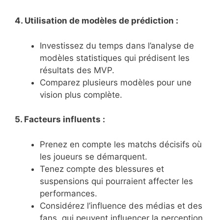
4. Utilisation de modèles de prédiction :
Investissez du temps dans l’analyse de
modèles statistiques qui prédisent les
résultats des MVP.
Comparez plusieurs modèles pour une
vision plus complète.
5. Facteurs influents :
Prenez en compte les matchs décisifs où
les joueurs se démarquent.
Tenez compte des blessures et
suspensions qui pourraient affecter les
performances.
Considérez l’influence des médias et des
fans, qui peuvent influencer la perception