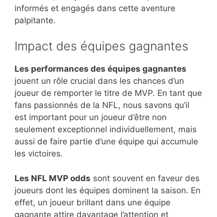
informés et engagés dans cette aventure
palpitante.
Impact des équipes gagnantes
Les performances des équipes gagnantes
jouent un rôle crucial dans les chances d’un
joueur de remporter le titre de MVP. En tant que
fans passionnés de la NFL, nous savons qu’il
est important pour un joueur d’être non
seulement exceptionnel individuellement, mais
aussi de faire partie d’une équipe qui accumule
les victoires.
Les NFL MVP odds
sont souvent en faveur des
joueurs dont les équipes dominent la saison. En
effet, un joueur brillant dans une équipe
gagnante attire davantage l’attention et