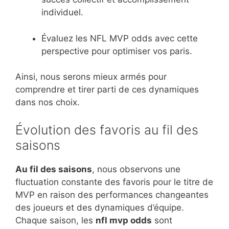
individuel.
Évaluez les NFL MVP odds avec cette
perspective pour optimiser vos paris.
Ainsi, nous serons mieux armés pour
comprendre et tirer parti de ces dynamiques
dans nos choix.
Évolution des favoris au fil des
saisons
Au fil des saisons
, nous observons une
fluctuation constante des favoris pour le titre de
MVP en raison des performances changeantes
des joueurs et des dynamiques d’équipe.
Chaque saison, les
nfl mvp odds
sont