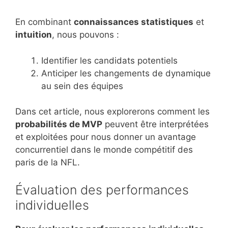
En combinant
connaissances statistiques
et
intuition
, nous pouvons :
Identifier les candidats potentiels
Anticiper les changements de dynamique
au sein des équipes
Dans cet article, nous explorerons comment les
probabilités de MVP
peuvent être interprétées
et exploitées pour nous donner un avantage
concurrentiel dans le monde compétitif des
paris de la NFL.
Évaluation des performances
individuelles