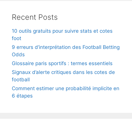
Recent Posts
10 outils gratuits pour suivre stats et cotes
foot
9 erreurs d’interprétation des Football Betting
Odds
Glossaire paris sportifs : termes essentiels
Signaux d’alerte critiques dans les cotes de
football
Comment estimer une probabilité implicite en
6 étapes