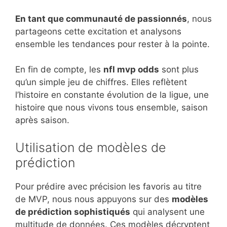
En tant que communauté de passionnés
, nous
partageons cette excitation et analysons
ensemble les tendances pour rester à la pointe.
En fin de compte, les
nfl mvp odds
sont plus
qu’un simple jeu de chiffres. Elles reflètent
l’histoire en constante évolution de la ligue, une
histoire que nous vivons tous ensemble, saison
après saison.
Utilisation de modèles de
prédiction
Pour prédire avec précision les favoris au titre
de MVP, nous nous appuyons sur des
modèles
de prédiction sophistiqués
qui analysent une
multitude de données. Ces modèles décryptent