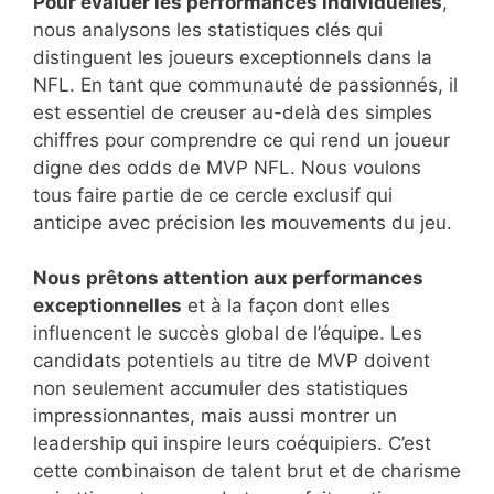
Pour évaluer les performances individuelles
,
nous analysons les statistiques clés qui
distinguent les joueurs exceptionnels dans la
NFL. En tant que communauté de passionnés, il
est essentiel de creuser au-delà des simples
chiffres pour comprendre ce qui rend un joueur
digne des odds de MVP NFL. Nous voulons
tous faire partie de ce cercle exclusif qui
anticipe avec précision les mouvements du jeu.
Nous prêtons attention aux performances
exceptionnelles
et à la façon dont elles
influencent le succès global de l’équipe. Les
candidats potentiels au titre de MVP doivent
non seulement accumuler des statistiques
impressionnantes, mais aussi montrer un
leadership qui inspire leurs coéquipiers. C’est
cette combinaison de talent brut et de charisme