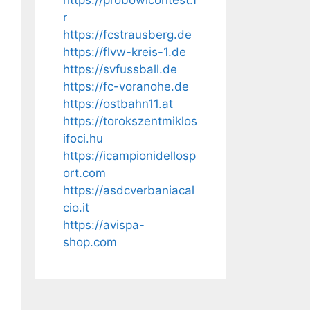
https://probowlcontest.f
r
https://fcstrausberg.de
https://flvw-kreis-1.de
https://svfussball.de
https://fc-voranohe.de
https://ostbahn11.at
https://torokszentmiklos
ifoci.hu
https://icampionidellosp
ort.com
https://asdcverbaniacal
cio.it
https://avispa-
shop.com