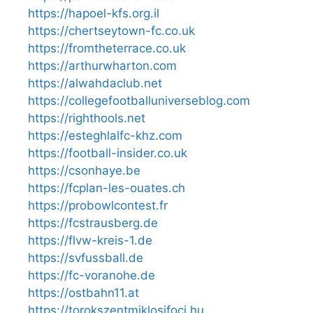
https://hapoel-kfs.org.il
https://chertseytown-fc.co.uk
https://fromtheterrace.co.uk
https://arthurwharton.com
https://alwahdaclub.net
https://collegefootballuniverseblog.com
https://righthools.net
https://esteghlalfc-khz.com
https://football-insider.co.uk
https://csonhaye.be
https://fcplan-les-ouates.ch
https://probowlcontest.fr
https://fcstrausberg.de
https://flvw-kreis-1.de
https://svfussball.de
https://fc-voranohe.de
https://ostbahn11.at
https://torokszentmiklosifoci.hu