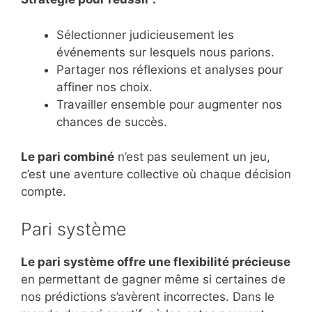
Sélectionner judicieusement les
événements sur lesquels nous parions.
Partager nos réflexions et analyses pour
affiner nos choix.
Travailler ensemble pour augmenter nos
chances de succès.
Le pari combiné
n’est pas seulement un jeu,
c’est une aventure collective où chaque décision
compte.
Pari système
Le pari système offre une flexibilité précieuse
en permettant de gagner même si certaines de
nos prédictions s’avèrent incorrectes. Dans le