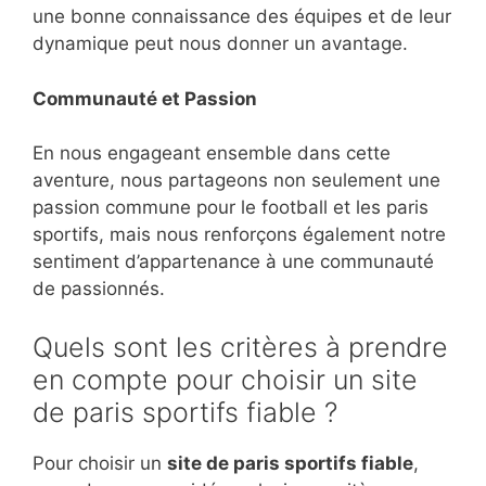
une bonne connaissance des équipes et de leur
dynamique peut nous donner un avantage.
Communauté et Passion
En nous engageant ensemble dans cette
aventure, nous partageons non seulement une
passion commune pour le football et les paris
sportifs, mais nous renforçons également notre
sentiment d’appartenance à une communauté
de passionnés.
Quels sont les critères à prendre
en compte pour choisir un site
de paris sportifs fiable ?
Pour choisir un
site de paris sportifs fiable
,