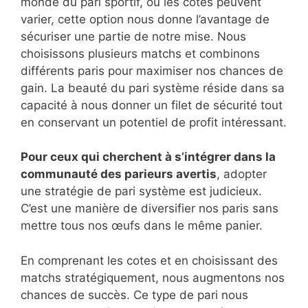
monde du pari sportif, où les cotes peuvent
varier, cette option nous donne l’avantage de
sécuriser une partie de notre mise. Nous
choisissons plusieurs matchs et combinons
différents paris pour maximiser nos chances de
gain. La beauté du pari système réside dans sa
capacité à nous donner un filet de sécurité tout
en conservant un potentiel de profit intéressant.
Pour ceux qui cherchent à s’intégrer dans la
communauté des parieurs avertis
, adopter
une stratégie de pari système est judicieux.
C’est une manière de diversifier nos paris sans
mettre tous nos œufs dans le même panier.
En comprenant les cotes et en choisissant des
matchs stratégiquement, nous augmentons nos
chances de succès. Ce type de pari nous