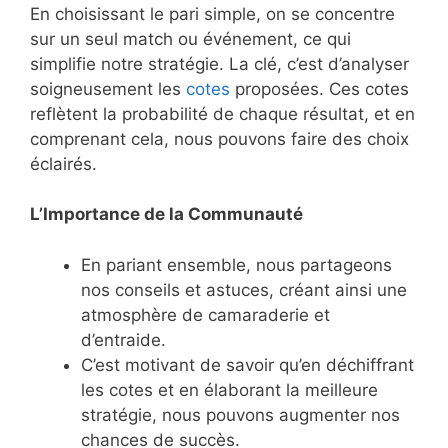
En choisissant le pari simple, on se concentre
sur un seul match ou événement, ce qui
simplifie notre stratégie. La clé, c’est d’analyser
soigneusement les
cotes
proposées. Ces cotes
reflètent la probabilité de chaque résultat, et en
comprenant cela, nous pouvons faire des choix
éclairés.
L’Importance de la Communauté
En pariant ensemble, nous partageons
nos conseils et astuces, créant ainsi une
atmosphère de camaraderie et
d’entraide.
C’est motivant de savoir qu’en déchiffrant
les cotes et en élaborant la meilleure
stratégie, nous pouvons augmenter nos
chances de succès.