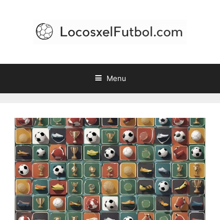
Skip
to
content
Menu