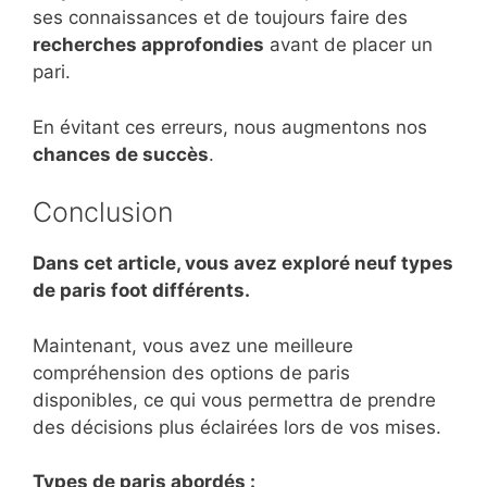
ses connaissances et de toujours faire des
recherches approfondies
avant de placer un
pari.
En évitant ces erreurs, nous augmentons nos
chances de succès
.
Conclusion
Dans cet article, vous avez exploré neuf types
de paris foot différents.
Maintenant, vous avez une meilleure
compréhension des options de paris
disponibles, ce qui vous permettra de prendre
des décisions plus éclairées lors de vos mises.
Types de paris abordés :