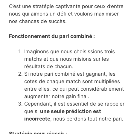
C’est une stratégie captivante pour ceux d’entre
nous qui aimons un défi et voulons maximiser
nos chances de succès.
Fonctionnement du pari combiné :
Imaginons que nous choisissions trois
matchs et que nous misions sur les
résultats de chacun.
Si notre pari combiné est gagnant, les
cotes de chaque match sont multipliées
entre elles, ce qui peut considérablement
augmenter notre gain final.
Cependant, il est essentiel de se rappeler
que si
une seule prédiction est
incorrecte
, nous perdons tout notre pari.
Stratégie pour réussir :