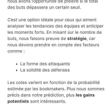
nous avons l’opportunité de prédire si le total
des buts dépassera un certain seuil.
C’est une option idéale pour ceux qui aiment
analyser les tendances des équipes et anticiper
les moments forts. En misant sur le nombre de
buts, nous faisons preuve de
stratégie
, car
nous devons prendre en compte des facteurs
comme :
La forme des attaquants
La solidité des défenses
Les cotes varient en fonction de la probabilité
estimée par les bookmakers. Plus nous sommes
précis dans notre prédiction, plus
les gains
potentiels
sont intéressants.