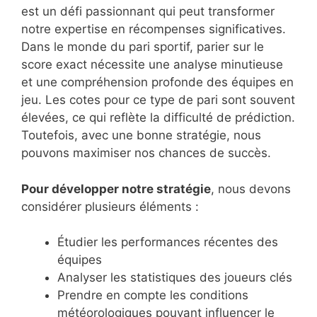
est un défi passionnant qui peut transformer
notre expertise en récompenses significatives.
Dans le monde du pari sportif, parier sur le
score exact nécessite une analyse minutieuse
et une compréhension profonde des équipes en
jeu. Les cotes pour ce type de pari sont souvent
élevées, ce qui reflète la difficulté de prédiction.
Toutefois, avec une bonne stratégie, nous
pouvons maximiser nos chances de succès.
Pour développer notre stratégie
, nous devons
considérer plusieurs éléments :
Étudier les performances récentes des
équipes
Analyser les statistiques des joueurs clés
Prendre en compte les conditions
météorologiques pouvant influencer le