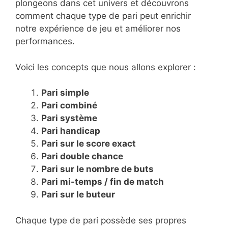
plongeons dans cet univers et découvrons
comment chaque type de pari peut enrichir
notre expérience de jeu et améliorer nos
performances.
Voici les concepts que nous allons explorer :
Pari simple
Pari combiné
Pari système
Pari handicap
Pari sur le score exact
Pari double chance
Pari sur le nombre de buts
Pari mi-temps / fin de match
Pari sur le buteur
Chaque type de pari possède ses propres