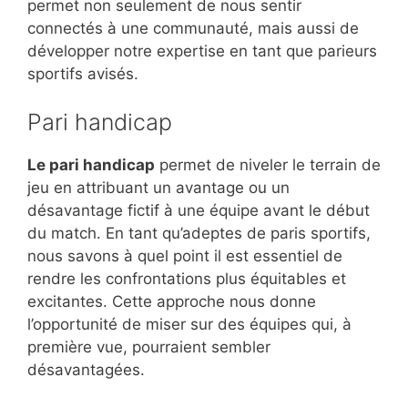
permet non seulement de nous sentir
connectés à une communauté, mais aussi de
développer notre expertise en tant que parieurs
sportifs avisés.
Pari handicap
Le pari handicap
permet de niveler le terrain de
jeu en attribuant un avantage ou un
désavantage fictif à une équipe avant le début
du match. En tant qu’adeptes de paris sportifs,
nous savons à quel point il est essentiel de
rendre les confrontations plus équitables et
excitantes. Cette approche nous donne
l’opportunité de miser sur des équipes qui, à
première vue, pourraient sembler
désavantagées.