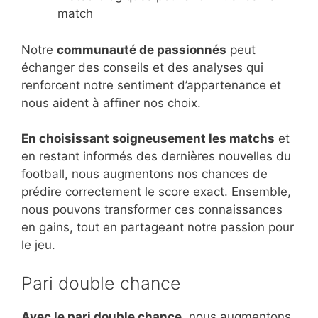
match
Notre
communauté de passionnés
peut
échanger des conseils et des analyses qui
renforcent notre sentiment d’appartenance et
nous aident à affiner nos choix.
En choisissant soigneusement les matchs
et
en restant informés des dernières nouvelles du
football, nous augmentons nos chances de
prédire correctement le score exact. Ensemble,
nous pouvons transformer ces connaissances
en gains, tout en partageant notre passion pour
le jeu.
Pari double chance
Avec le pari double chance
, nous augmentons