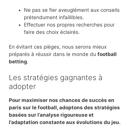
Ne pas se fier aveuglément aux conseils
prétendument infaillibles.
Effectuer nos propres recherches pour
faire des choix éclairés.
En évitant ces pièges, nous serons mieux
préparés à réussir dans le monde du
football
betting
.
Les stratégies gagnantes à
adopter
Pour maximiser nos chances de succès en
paris sur le football, adoptons des stratégies
basées sur l’analyse rigoureuse et
l’adaptation constante aux évolutions du jeu.