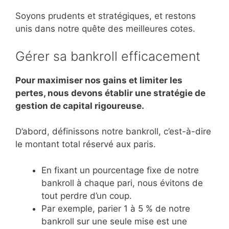
Soyons prudents et stratégiques, et restons
unis dans notre quête des meilleures cotes.
Gérer sa bankroll efficacement
Pour maximiser nos gains et limiter les
pertes, nous devons établir une stratégie de
gestion de capital rigoureuse.
D’abord, définissons notre bankroll, c’est-à-dire
le montant total réservé aux paris.
En fixant un pourcentage fixe de notre
bankroll à chaque pari, nous évitons de
tout perdre d’un coup.
Par exemple, parier 1 à 5 % de notre
bankroll sur une seule mise est une