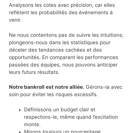
Analysons les cotes avec précision, car elles
reflètent les probabilités des événements à
venir.
Ne nous contentons pas de suivre les intuitions;
plongeons-nous dans les statistiques pour
déceler des tendances cachées et des
opportunités. En comparant les performances
passées des équipes, nous pouvons anticiper
leurs futurs résultats.
Notre bankroll est notre alliée.
Gérons-la avec
soin pour éviter les risques excessifs.
Définissons un budget clair et
respectons-le, même quand l’excitation
monte.
Misons toujours un pourcentage