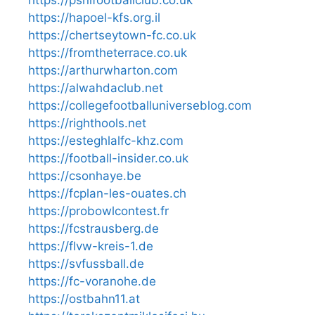
https://psnifootballclub.co.uk
https://hapoel-kfs.org.il
https://chertseytown-fc.co.uk
https://fromtheterrace.co.uk
https://arthurwharton.com
https://alwahdaclub.net
https://collegefootballuniverseblog.com
https://righthools.net
https://esteghlalfc-khz.com
https://football-insider.co.uk
https://csonhaye.be
https://fcplan-les-ouates.ch
https://probowlcontest.fr
https://fcstrausberg.de
https://flvw-kreis-1.de
https://svfussball.de
https://fc-voranohe.de
https://ostbahn11.at