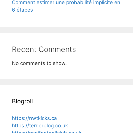
Comment estimer une probabilité implicite en
6 étapes
Recent Comments
No comments to show.
Blogroll
https://nwtkicks.ca
https://terrierblog.co.uk