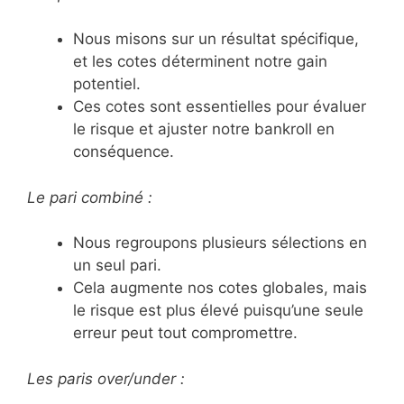
Nous misons sur un résultat spécifique,
et les cotes déterminent notre gain
potentiel.
Ces cotes sont essentielles pour évaluer
le risque et ajuster notre bankroll en
conséquence.
Le pari combiné :
Nous regroupons plusieurs sélections en
un seul pari.
Cela augmente nos cotes globales, mais
le risque est plus élevé puisqu’une seule
erreur peut tout compromettre.
Les paris over/under :