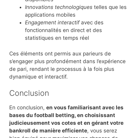
Innovations technologiques
telles que les
applications mobiles
Engagement interactif
avec des
fonctionnalités en direct et des
statistiques en temps réel
Ces éléments ont permis aux parieurs de
s’engager plus profondément dans l’expérience
de pari, rendant le processus à la fois plus
dynamique et interactif.
Conclusion
En conclusion,
en vous familiarisant avec les
bases du football betting, en choisissant
judicieusement vos cotes et en gérant votre
bankroll de manière efficiente
, vous serez