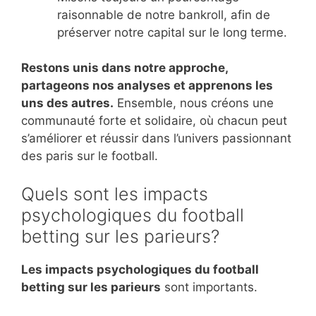
raisonnable de notre bankroll, afin de
préserver notre capital sur le long terme.
Restons unis dans notre approche,
partageons nos analyses et apprenons les
uns des autres.
Ensemble, nous créons une
communauté forte et solidaire, où chacun peut
s’améliorer et réussir dans l’univers passionnant
des paris sur le football.
Quels sont les impacts
psychologiques du football
betting sur les parieurs?
Les impacts psychologiques du football
betting sur les parieurs
sont importants.