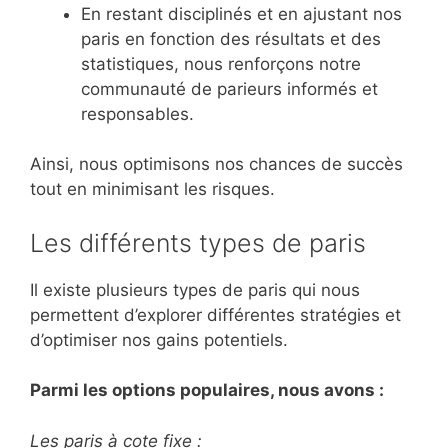
En restant disciplinés et en ajustant nos
paris en fonction des résultats et des
statistiques, nous renforçons notre
communauté de parieurs informés et
responsables.
Ainsi, nous optimisons nos chances de succès
tout en minimisant les risques.
Les différents types de paris
Il existe plusieurs types de paris qui nous
permettent d’explorer différentes stratégies et
d’optimiser nos gains potentiels.
Parmi les options populaires, nous avons :
Les paris à cote fixe :