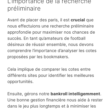
L’importance de la recherche
préliminaire
Avant de placer des paris, il est
crucial
que
nous effectuions une recherche préliminaire
approfondie pour maximiser nos chances de
succès. En tant qu’amateurs de football
désireux de réussir ensemble, nous devons
comprendre l’importance d’analyser les cotes
proposées par les bookmakers.
Cela implique de comparer les cotes entre
différents sites pour identifier les meilleures
opportunités.
Ensuite, gérons notre
bankroll intelligemment
.
Une bonne gestion financière nous aide à rester
dans le jeu plus longtemps et à minimiser les