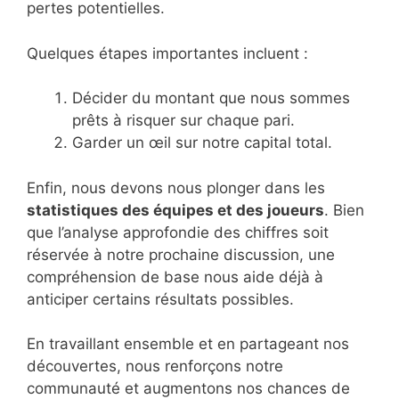
pertes potentielles.
Quelques étapes importantes incluent :
Décider du montant que nous sommes
prêts à risquer sur chaque pari.
Garder un œil sur notre capital total.
Enfin, nous devons nous plonger dans les
statistiques des équipes et des joueurs
. Bien
que l’analyse approfondie des chiffres soit
réservée à notre prochaine discussion, une
compréhension de base nous aide déjà à
anticiper certains résultats possibles.
En travaillant ensemble et en partageant nos
découvertes, nous renforçons notre
communauté et augmentons nos chances de