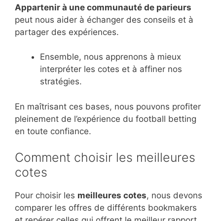
Appartenir à une communauté de parieurs
peut nous aider à échanger des conseils et à
partager des expériences.
Ensemble, nous apprenons à mieux
interpréter les cotes et à affiner nos
stratégies.
En maîtrisant ces bases, nous pouvons profiter
pleinement de l’expérience du football betting
en toute confiance.
Comment choisir les meilleures
cotes
Pour choisir les
meilleures cotes
, nous devons
comparer les offres de différents bookmakers
et repérer celles qui offrent le meilleur rapport