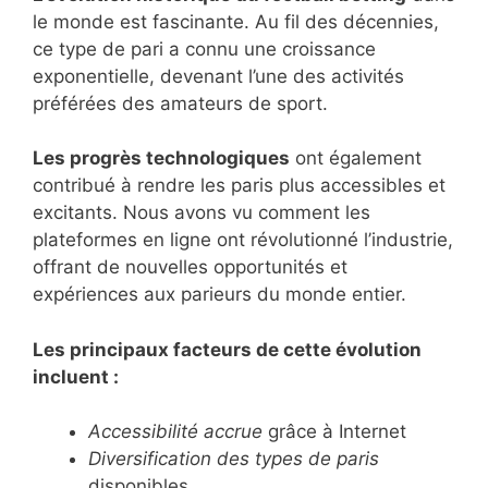
le monde est fascinante. Au fil des décennies,
ce type de pari a connu une croissance
exponentielle, devenant l’une des activités
préférées des amateurs de sport.
Les progrès technologiques
ont également
contribué à rendre les paris plus accessibles et
excitants. Nous avons vu comment les
plateformes en ligne ont révolutionné l’industrie,
offrant de nouvelles opportunités et
expériences aux parieurs du monde entier.
Les principaux facteurs de cette évolution
incluent :
Accessibilité accrue
grâce à Internet
Diversification des types de paris
disponibles