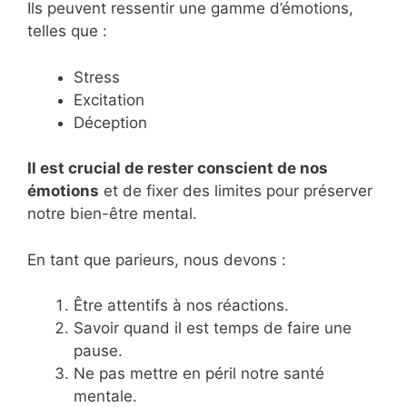
Ils peuvent ressentir une gamme d’émotions,
telles que :
Stress
Excitation
Déception
Il est crucial de rester conscient de nos
émotions
et de fixer des limites pour préserver
notre bien-être mental.
En tant que parieurs, nous devons :
Être attentifs à nos réactions.
Savoir quand il est temps de faire une
pause.
Ne pas mettre en péril notre santé
mentale.